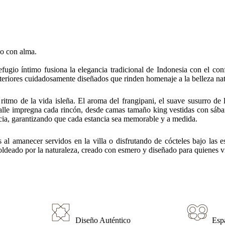
ño con alma.
efugio íntimo fusiona la elegancia tradicional de Indonesia con el c
e interiores cuidadosamente diseñados que rinden homenaje a la belleza n
itmo de la vida isleña. El aroma del frangipani, el suave susurro de
alle impregna cada rincón, desde camas tamaño king vestidas con sábanas
cia, garantizando que cada estancia sea memorable y a medida.
l amanecer servidos en la villa o disfrutando de cócteles bajo las es
moldeado por la naturaleza, creado con esmero y diseñado para quienes v
Diseño Auténtico
Esp