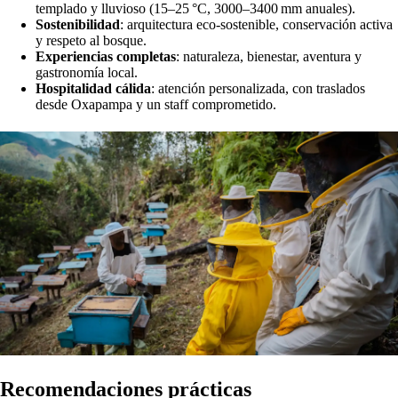
Estadía mínima: 2 noches.
Ideal para parejas, familias y grupos (hasta 8 personas).
Llevar ropa para clima de montaña (ligera, impermeable) y
zapatillas para senderos.
Reservar con anticipación a través de
CAOBA Hotels
.
TAMBIÉN TE PUEDE INTERESAR