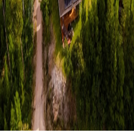
Ubicada a solo 19 km de Oxapampa, sobre las montañas nubosas de la
selva alta, Casa Huagal es un refugio boutique rodeado por
154 hectáreas de bosque privado, 80 de las cuales están protegidas
como Área de Conservación Privada (ACP). Este santuario natural
combina la pureza de la naturaleza con comodidad y lujo que invitan a
una reconexión profunda.
El Lodge
El corazón de este lugar son cabañas boutique de estilo chalet suizo,
construidas con madera robusta, piedra y grandes ventanales que
ofrecen vistas hacia el bosque nuboso. Las opciones de hospedaje son:
Cabaña Matrimonial
: cama doble, chimenea, baño privado,
terraza, capacidad para hasta 4 personas agregando camas extra
para niños.
Cabaña Familiar
: primero piso con dos habitaciones y cocina;
versión completa con tres habitaciones adicionales, jacuzzi al
aire libre y capacidad de hasta 8 personas.
Estadía mínima: 2 noches.