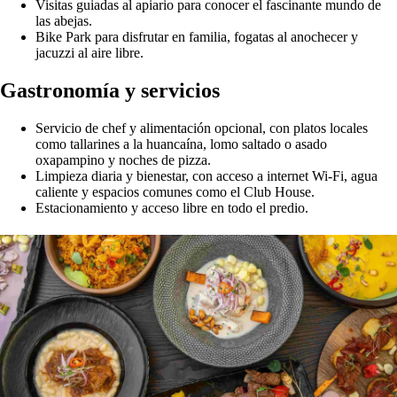
Testimonios de huéspedes
“Hospedarme en Huagal fue una experiencia divina… la pausa
necesaria para desconectarnos del afuera caótico para conectarse con
uno mismo y lo vital.” –
Sandra
“Si tuviera que describir nuestra estancia en Casa Huagal, sería
ESPECTACULAR… la espectacular atención y la excepcional
comida hacen un lugar único.” –
Yoe
“Es un paraíso a 45 minutos del pueblo de Oxapampa… vivimos la
experiencia del apiario… enriquecedora para adultos y niños.” –
Augusta
¿Por qué vale la pena?
Ubicación privilegiada
: en la selva alta, con clima húmedo