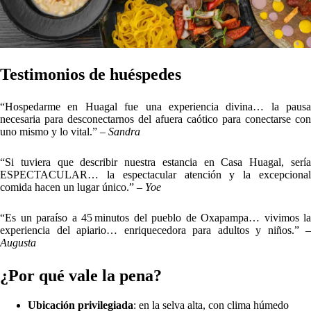
templado y lluvioso (15–25 °C, 3000–3400 mm anuales).
Sostenibilidad
: arquitectura eco‑sostenible, conservación activa
y respeto al bosque.
Experiencias completas
: naturaleza, bienestar, aventura y
gastronomía local.
Hospitalidad cálida
: atención personalizada, con traslados
desde Oxapampa y un staff comprometido.
Recomendaciones prácticas