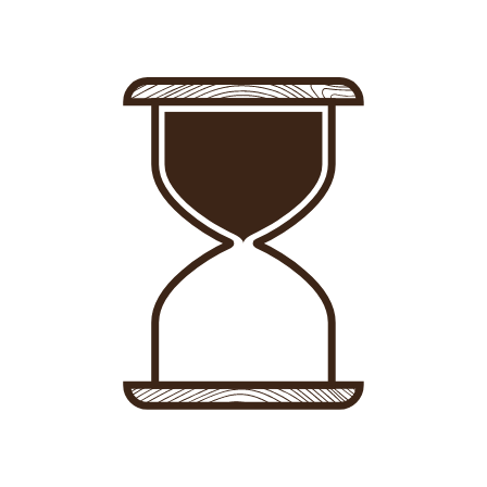
Entrar
-
Registro
Alojamientos
Consultoría
Noticias
Conócenos
Tienda
Contacto
Anuncia tu alojamiento