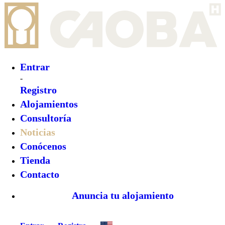
Entrar
Registro
Volver
Les damos la bienvenida al paraíso de
Oxapampa, Perú: Casa Huagal
Autor:
Valentina Morales
2025-07-01T16:18:33.767Z
Novedades
¡Revelemos!
Romance