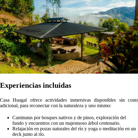
Visitas guiadas al apiario para conocer el fascinante mundo de
las abejas.
Bike Park para disfrutar en familia, fogatas al anochecer y
jacuzzi al aire libre.
Gastronomía y servicios
Servicio de chef y alimentación opcional, con platos locales
como tallarines a la huancaína, lomo saltado o asado
oxapampino y noches de pizza.
Limpieza diaria y bienestar, con acceso a internet Wi‑Fi, agua
caliente y espacios comunes como el Club House.
Estacionamiento y acceso libre en todo el predio.