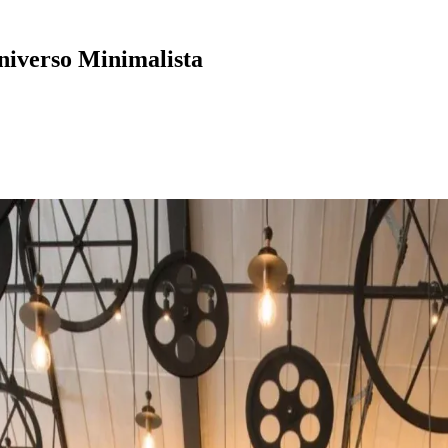
en qué año?
s del siglo XX. Aunque no fue creado por una sola persona,
Ludwig
s como
“menos es más”
y
“Dios está en los detalles”
en obras icónicas 
e Japón con
Tadao Ando
, maestro en el uso del hormigón, la luz y l