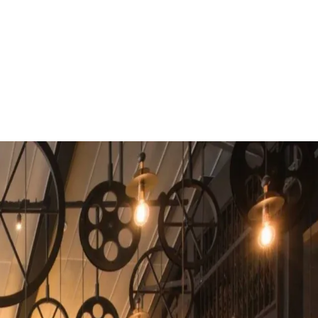
 Mies van der Rohe
(1886–1969) es considerado su gran precursor
como el Pabellón Alemán de Barcelona (1929) y la Casa Farnsworth.
a naturaleza, y de diseñadores como
John Pawson
, influenciado por l