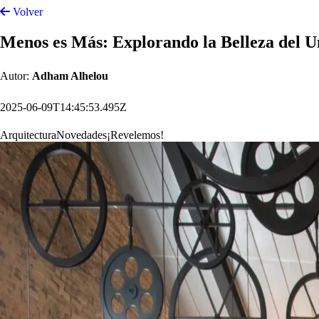
1. ¿Quién creó este tipo de arquitectura y 
La semilla del minimalismo en arquitectura brota de las vanguardia
Impulsor de la Bauhaus y pionero del Modernismo, plasmó principio
Filosofías de reducción y claridad visual también se nutrieron desd
estética zen adquirida en Tokio.