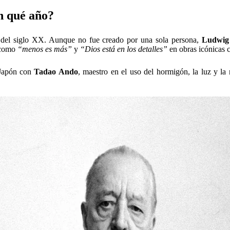
 minimalista
, también ha dado forma a algunos de los espacios más icónicos d
ustero y elegante, estos lugares invitan a contemplar la arquitectura c
la imperecedera son:
con planos flotantes, vidrio y mármol pulido.
usiona con el paisaje, reducida a su mínima esencia.
rge de la pared iluminada, ejemplo supremo de poesía minimalista.
idad y el espacio diáfano.
n y luz natural en diálogo perfecto.