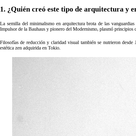
Ludwig Mies van der Rohe
(1886–1969)
2. Lugares emblemáticos de la arquitectura
El minimalismo no solo ha transformado la manera en que vivimos
silenciosas sobre equilibrio, luz y propósito. Con un lenguaje visual a
más emblemáticos donde esta filosofía arquitectónica ha dejado su huel
Pabellón Alemán, Barcelona (1929)
: obra conceptual de Mies, 
Casa Farnsworth, Illinois
: una elegancia transparente que se f
Iglesia de la Luz, Osaka
: de Tadao Ando, con una cruz que eme
Glass House, Connecticut
: de Philip Johnson, templo de la clar
Museo de Arte Contemporáneo de Naoshima
(Japón): hormigó