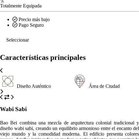
suaves, detalles intrincados en madera y patios abiertos que permiten la
entrada de luz natural y aire fresco al espacio. Este diseño
cuidadosamente pensado no solo preserva la esencia histórica de
Granada, sino que también ofrece un entorno relajante y estéticamente
agradable para los huéspedes.
ACTIVIDADES
Qué
Qué
Qué
ver
hacer
comer
Catedral de Granada
El edificio más emblemático de la ciudad, a pocos pasos de la villa.
Convento y Museo San Francisco
Atracción cultural para explorar en la ciudad.