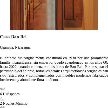
Totalmente Equipada
Precio más bajo
Pago Seguro
Seleccionar
Características principales
Diseño Auténtico
Área de Ciudad
Wabi Sabi
Bao Bei combina una mezcla de arquitectura colonial tradicional y
diseño wabi sabi, creando un equilibrio armonioso entre el encanto del
viejo mundo y la comodidad moderna. El edificio presenta colores