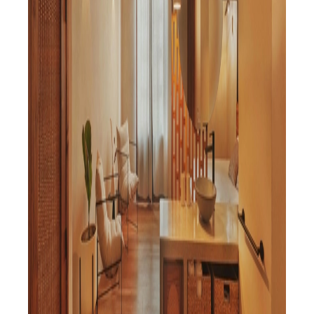
Casa Bao Bei
Granada, Nicaragua
El edificio fue originalmente construido en 1930 por una prominente
familia nicaragüense; sin embargo, quedó abandonado en los años 60,
hasta 2022, cuando comenzaron las obras de Bao Bei. Para respetar el
patrimonio del edificio, todos los detalles arquitectónicos originales han
sido restaurados y complementados con muebles modernos fabricados
localmente y abundante flora autóctona.
6 Huéspedes
2 Noches Mínimo