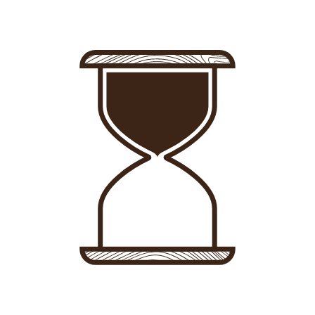
Entrar
-
Registro
Alojamientos
Consultoría
Noticias
Conócenos
Tienda
Contacto
Anuncia tu alojamiento