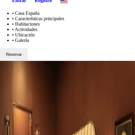
Entrar
Registro
•
Casa España
•
Características principales
•
Habitaciones
•
Actividades
•
Ubicación
•
Galería
Reservar