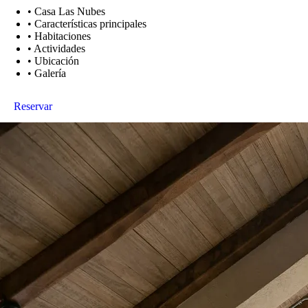
Casa Las Nubes
Minca, Colombia
Ver en el mapa
Ubicada a 1,900 metros sobre el nivel del mar, Casa Las Nubes se a
combinación armoniosa de encanto rústico y comodidad moderna, propor
Las vistas panorámicas que se despliegan desde su privilegiado emplaz
Características principales
Impresionantes Vistas
Área de Montaña
Sostenible
Casa Las Nubes es un ejemplo de arquitectura sostenible, perfectamente
que también resalta su compromiso con el respeto al medio ambiente.