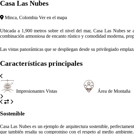
Casa Las Nubes
Minca, Colombia
El diseño de Casa Las Nubes es un testimonio de una arquitectura cui
su atractivo estético, sino que también subraya un compromiso con la 
mínimo. Este enfoque ecológico permite a los huéspedes disfrutar del l
En el interior, la atmósfera es cálida y acogedora. Los espacios están 
Grandes ventanales enmarcan los impresionantes paisajes, invitando al 