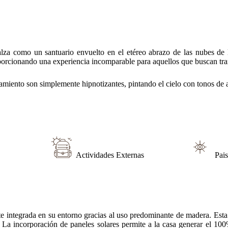
dadosamente pensada, que se integra de manera armoniosa con su entorn
sostenibilidad. Los paneles solares aprovechan discretamente la energ
ujo mientras permanecen en sintonía con los ritmos del mundo natural.
adornados con elementos que reflejan el rico tapiz cultural de la regió
exterior a formar parte del interior y permitiendo a los huéspedes cone