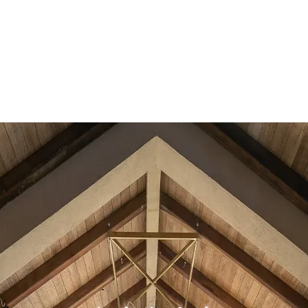
lza como un santuario envuelto en el etéreo abrazo de las nubes de 
cionando una experiencia incomparable para aquellos que buscan tranq
amiento son simplemente hipnotizantes, pintando el cielo con tonos de 
Actividades Externas
Pai
 integrada en su entorno gracias al uso predominante de madera. Esta f
 La incorporación de paneles solares permite a la casa generar el 10