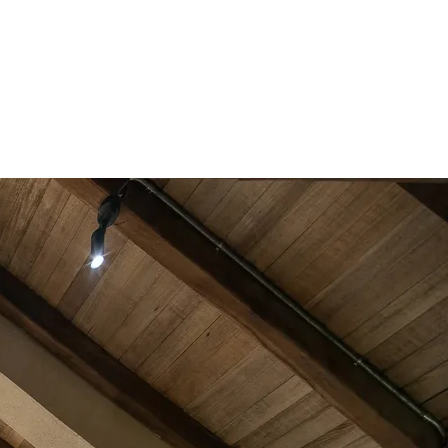
la Sierra Nevada de Santa Marta. Este encantador refugio ofrece una
uilidad en medio de la majestuosidad de la naturaleza.
amanecer y atardecer que cautivan el alma.
sajes Únicos
Ubicación Escondida
ilosofía de diseño no solo aporta una estética cálida y acogedora, sino
0% de sus necesidades energéticas, demostrando un enfoque consciente