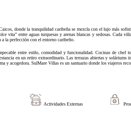
cos, donde la tranquilidad caribeña se mezcla con el lujo más sofisti
dolce vita” entre aguas turquesas y arenas blancas y sedosas. Cada villa
a la perfección con el entorno caribeño.
pecable entre estilo, comodidad y funcionalidad. Cocinas de chef tot
tancia en un retiro extraordinario. Las terrazas abiertas y soláriums in
a y acogedora. SulMare Villas es un santuario donde los viajeros recone
Actividades Externas
Pro