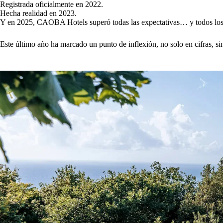
Su materialización offline con nuestro primer evento insignia en
CAOBA Hotels no avanza rápido por inercia; evoluciona con intenció