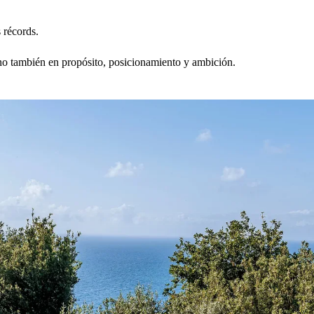
Ibiza
n.