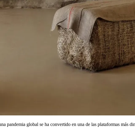
tels:
eneradas a lo largo del año
lecimientos
se incorporaron al ecosistema CAOBA
lo año
basada en una hospitalidad más inteligente, mejor tecnología y un story
CAOBA Hotels presentó un concepto único de consultoría hoteler
 ruidosa.