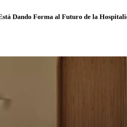
 récords.
ino también en propósito, posicionamiento y ambición.