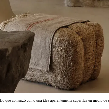
El año de los récords
2025 ha sido, sin lugar a dudas, un año transformador para CAOBA Ho
Récord en reservas directas:
más de
1.000 reservas directas
g
Récord en nuevos hoteles asociados:
más de
300 nuevos estab
Récord en búsquedas:
más de
1 millón de búsquedas
en un so
Estos hitos representan mucho más que crecimiento: validan una visión 
Construyendo algo diferente...
Con el lanzamiento de una nueva web hace poco más de un año, 
independientes y boutique a competir de forma más inteligente, no más
Ese concepto ganó tracción rápidamente:
Presencia en medios como
Forbes
y
Traveler
La confianza de cientos de hoteles partners