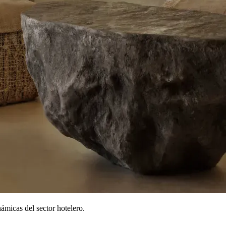
telling más sólido.
a construido en torno a
Cloudbeds
, diseñado para ayudar a hotele