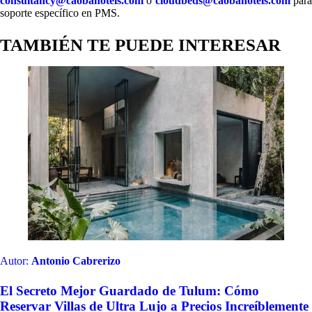
consultancy@caobahotels.com
o
cloudbeds@caobahotels.com
par
soporte específico en PMS.
TAMBIÉN TE PUEDE INTERESAR
Autor:
Antonio Cabrerizo
El Secreto Mejor Guardado de Tulum: Cómo
Reservar Villas de Ultra Lujo a Precios Increíblemente